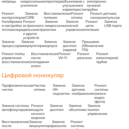
матрицы
микросхемы
контроллера
объективов с
электронно-
усилителя
улучшением
лучевой
характеристик
трубки
Ремонт
Замена
Восстановление
Ремонт
Ремонт датчика
контроллеров
CORE
питания
оптики
синхроимпульсов
Калибровка
Ремонт
Замена
Замена
Ремонт
Замена
и настройка
встроенного
микросхемы
ключей
цепи
USB порта
тепловизора
дальнометра
логики
управления
питания
и других
устройств
Замена
Замена
Замена
Замена
Прошивка
процессора
аккумулятора
корпуса
дисплея
(Обновление
(экрана)
ПО)
Ремонт платы
Восстановление
Ремонт
Ремонт
Ремонт
управления
после
Wi-Fi
разъема
капиллярной
(восстановление)
попадания
трубки
влаги
Цифровой монокуляр
Профилактическая
Чистка
Замена
Замена
Ремонт
чистка
оптики
ИК-
датчика
системы
подсветки
изображения
записи
видео
(фото)
Замена системы
Ремонт
Замена
Замена
Замена
автофокусировки
модуля
дисплея
объектива
кнопок
ночного
управления
видения
Восстановление
Замена
Замена
Ремонт
после
аккумулятора
разъема
системы