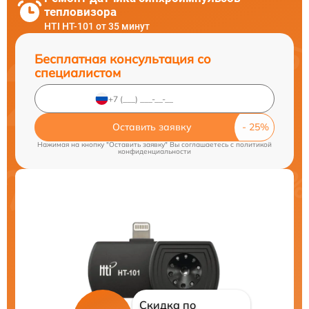
тепловизора
HTI HT-101 от 35 минут
Бесплатная консультация со
специалистом
Оставить заявку
Нажимая на кнопку "Оставить заявку" Вы соглашаетесь c
политикой
конфиденциальности
Скидка по