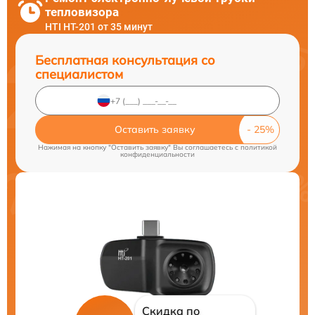
тепловизора
HTI HT-201 от 35 минут
Бесплатная консультация со
специалистом
Оставить заявку
Нажимая на кнопку "Оставить заявку" Вы соглашаетесь c
политикой
конфиденциальности
Скидка по