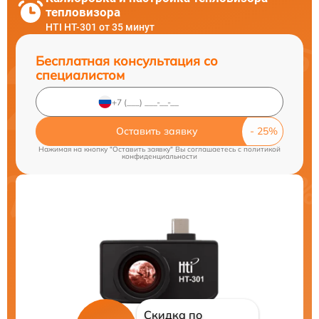
тепловизора
HTI HT-301 от 35 минут
Бесплатная консультация со
специалистом
Оставить заявку
Нажимая на кнопку "Оставить заявку" Вы соглашаетесь c
политикой
конфиденциальности
Скидка по