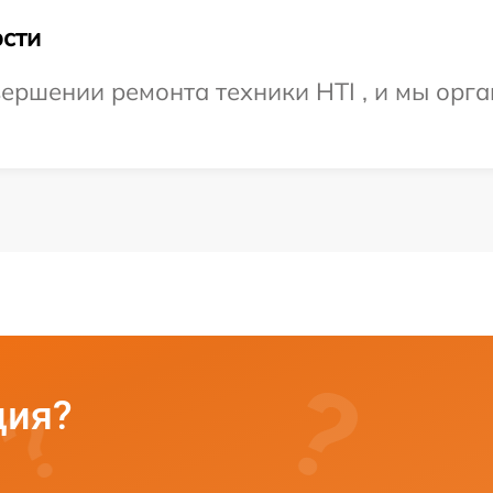
сти
ершении ремонта техники HTI , и мы орг
ция?