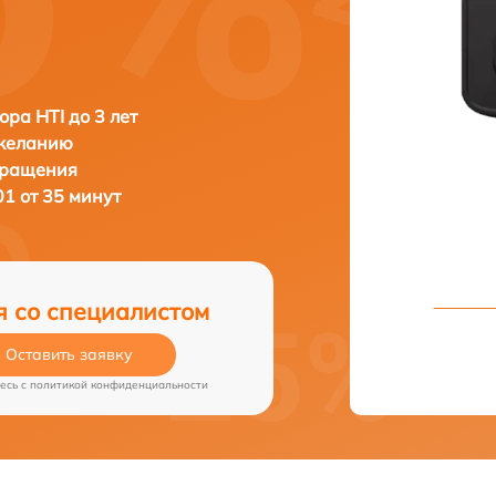
ора HTI до 3 лет
 желанию
бращения
01 от 35 минут
я со специалистом
Оставить заявку
есь c
политикой конфиденциальности