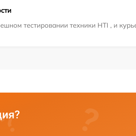
сти
ешном тестировании техники HTI , и курье
ция?