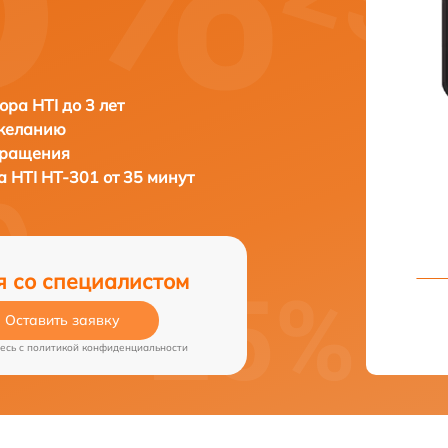
ора HTI до 3 лет
 желанию
бращения
ра
HTI HT-301 от 35 минут
я со специалистом
Оставить заявку
есь c
политикой конфиденциальности