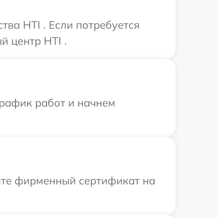
ва HTI . Если потребуется
 центр HTI .
график работ и начнем
ите фирменный сертификат на