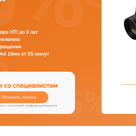
ора HTI до 3 лет
 желанию
бращения
A4 19мм от 35 минут
я со специалистом
Оставить заявку
есь c
политикой конфиденциальности