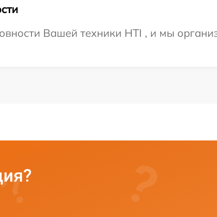
сти
овности Вашей техники HTI , и мы органи
ция?