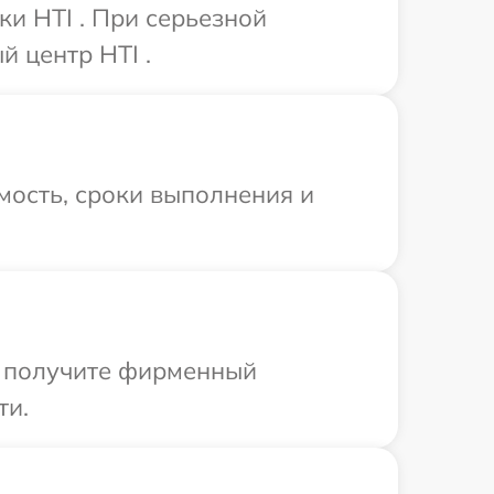
и HTI . При серьезной
 центр HTI .
мость, сроки выполнения и
ы получите фирменный
ти.