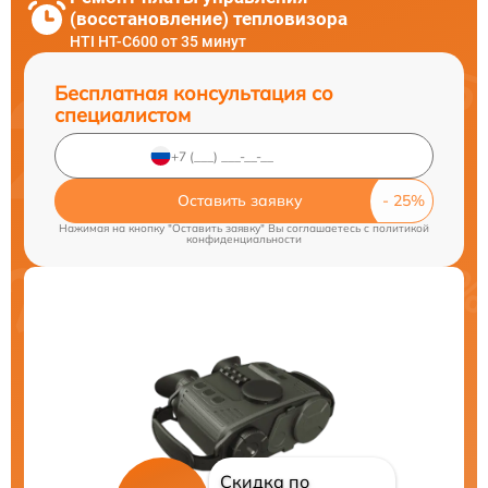
(восстановление) тепловизора
HTI HT-C600 от 35 минут
Бесплатная консультация со
специалистом
Оставить заявку
Нажимая на кнопку "Оставить заявку" Вы соглашаетесь c
политикой
конфиденциальности
Скидка по