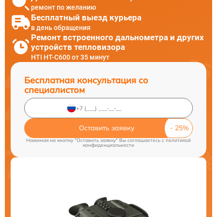
ремонт по желанию
Бесплатный выезд курьера
в день обращения
Ремонт встроенного дальнометра и других
устройств тепловизора
HTI HT-C600 от 35 минут
Бесплатная консультация со
специалистом
Оставить заявку
Нажимая на кнопку "Оставить заявку" Вы соглашаетесь c
политикой
конфиденциальности