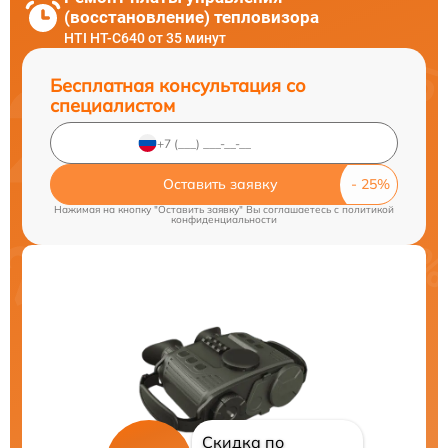
(восстановление) тепловизора
HTI HT-C640 от 35 минут
Бесплатная консультация со
специалистом
Оставить заявку
Нажимая на кнопку "Оставить заявку" Вы соглашаетесь c
политикой
конфиденциальности
Скидка по