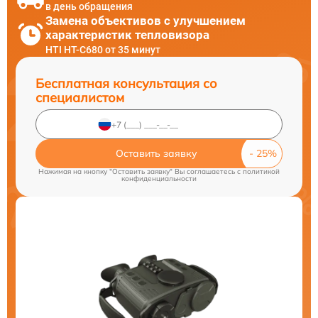
в день обращения
Замена объективов с улучшением
характеристик тепловизора
HTI HT-C680 от 35 минут
Бесплатная консультация со
специалистом
Оставить заявку
Нажимая на кнопку "Оставить заявку" Вы соглашаетесь c
политикой
конфиденциальности