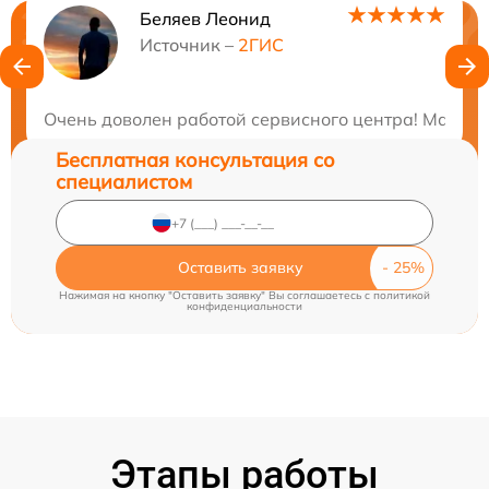
Беляев Леонид
Нужна консультация?
Источник –
2ГИС
Закажите бесплатную консультацию
Очень доволен работой сервисного центра! Мастер
Бесплатная консультация со
специалистом
Оставить заявку
Нажимая на кнопку "Оставить заявку" Вы соглашаетесь c
политикой
конфиденциальности
Этапы работы