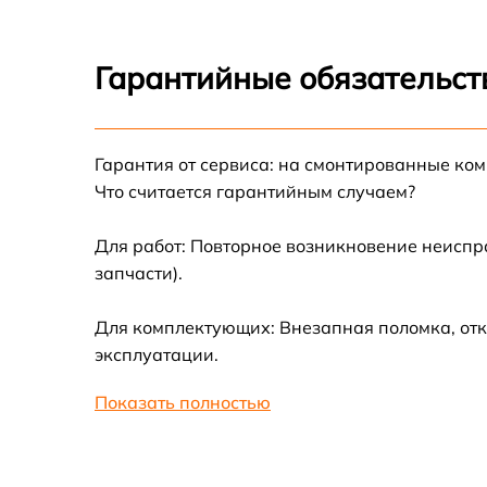
Ремонт датчика синхроимпульсов
Гарантийные обязательств
Калибровка и настройка тепловизора
Гарантия от сервиса: на смонтированные ко
Ремонт встроенного дальнометра и
Что считается гарантийным случаем?
других устройств
Для работ: Повторное возникновение неиспр
Замена микросхемы логики
запчасти).
Замена ключей управления
Для комплектующих: Внезапная поломка, отк
эксплуатации.
Ремонт цепи питания
Показать полностью
Замена USB порта