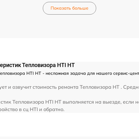
от 60 мин
Показать больше
от 60 мин
еристик Тепловизора HTI HT
епловизора HTI HT - несложная задача для нашего сервис-цент
ет и озвучит стоимость ремонта Тепловизора HT . Средн
тик Тепловизора HTI HT выполняется на выезде, если н
ойство в сц HTI и обратно.