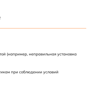
1600 р
е
900 р
750 р
той (например, неправильная установка
450 р
590 р
стикам при соблюдении условий
1200 р
650 р