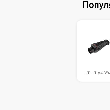
Попул
HTI HT-A4 35