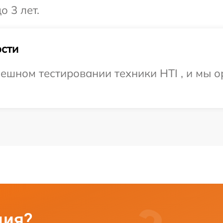
о 3 лет.
сти
ешном тестировании техники HTI , и мы о
ция?