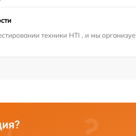
сти
тировании техники HTI , и мы организуе
ция?