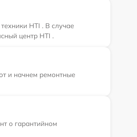
ехники HTI . В случае
сный центр HTI .
бот и начнем ремонтные
ент о гарантийном